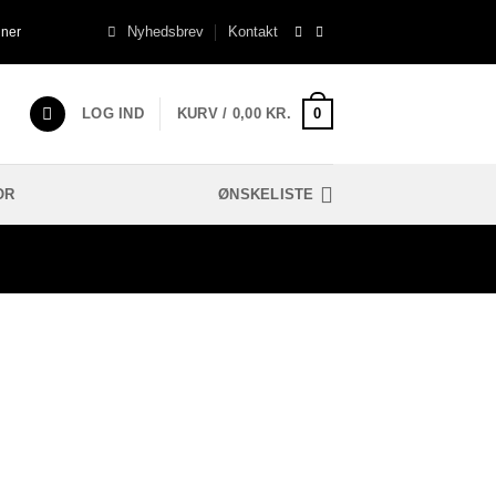
Nyhedsbrev
Kontakt
gner
0
LOG IND
KURV /
0,00
KR.
OR
ØNSKELISTE