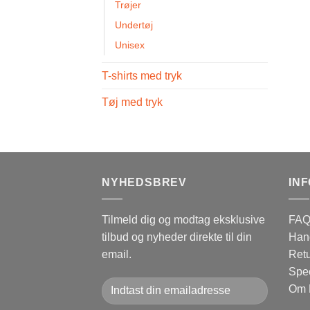
Trøjer
Undertøj
Unisex
T-shirts med tryk
Tøj med tryk
NYHEDSBREV
IN
Tilmeld dig og modtag eksklusive
FAQ 
tilbud og nyheder direkte til din
Hand
email.
Retu
Spec
Om 