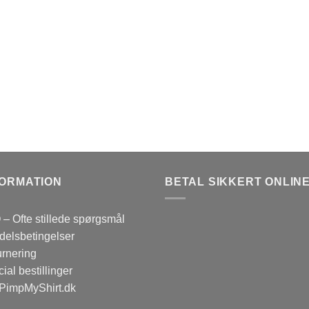
FORMATION
BETAL SIKKERT ONLINE
– Ofte stillede spørgsmål
elsbetingelser
rnering
ial bestillinger
PimpMyShirt.dk