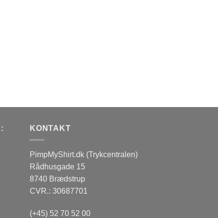
:
KONTAKT
PimpMyShirt.dk (Trykcentralen)
Rådhusgade 15
8740 Brædstrup
CVR.: 30687701
(+45) 52 70 52 00