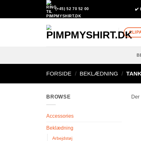
Fortsæt
(+45) 52 70 52 00
✔️
til
indhold
CLIP
B
FORSIDE
/
BEKLÆDNING
/
TANK
BROWSE
Der 
Accessories
Beklædning
Arbejdstøj