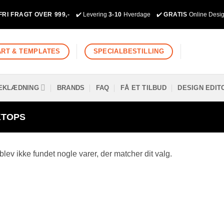
 FRI FRAGT OVER 999,-
✔️ Levering
3-10
Hverdage ✔️
GRATIS
Online Desi
ART & TEMPLATES
SPECIALBESTILLING
EKLÆDNING
BRANDS
FAQ
FÅ ET TILBUD
DESIGN EDIT
TOPS
blev ikke fundet nogle varer, der matcher dit valg.