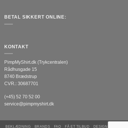
BETAL SIKKERT ONLINE:
KONTAKT
PimpMyShirt.dk (Trykcentralen)
Rådhusgade 15
8740 Brædstrup
CVR.: 30687701
(+45) 52 70 52 00
service@pimpmyshirt.dk
BEKLÆDNING
BRANDS
FAQ
FÅ ET TILBUD
DESIGN EDITOR